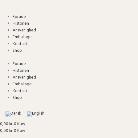
Gå
omhu
til
x
indholdet
Mads
Forside
Barfod,
Historien
Wave
Ansvarlighed
Grid
Emballage
-
Kontakt
Aqua
Shop
antal
Forside
Historien
Ansvarlighed
Emballage
Kontakt
Shop
0,00
kr.
0
Kurv
0,00
kr.
0
Kurv