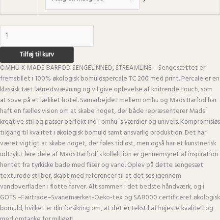
Tilføj til kurv
OMHU X MADS BARFOD SENGELINNED, STREAMLINE – Sengesættet er
fremstillet i 100% økologisk bomuldspercale TC 200 med print. Percale er en
klassisk tæt lærredsvævning og vil give oplevelse af knitrende touch, som
at sove på et lækket hotel. Samarbejdet mellem omhu og Mads Barfod har
haft en fælles vision om at skabe noget, der både repræsenterer Mads´
kreative stil og passer perfekt ind i omhu´s værdier og univers. Kompromisløs
tilgang til kvalitet i økologisk bomuld samt ansvarlig produktion. Det har
været vigtigt at skabe noget, der føles tidløst, men også har et kunstnerisk
udtryk. Flere dele af Mads Barfod´s kollektion er gennemsyret af inspiration
hentet fra tyrkiske bade med fliser og vand. Oplev på dette sengesæt
texturede striber, skabt med referencer til at det ses igennem
vandoverfladen i flotte farver. Alt sammen i det bedste håndværk, og i
GOTS –Fairtrade–Svanemærket-Oeko-tex og SA8000 certificeret økologisk
bomuld, hvilket er din forsikring om, at det er tekstil af højeste kvalitet og
med omtanke for miljøet!