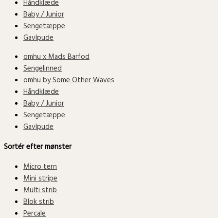
Håndklæde
Baby / Junior
Sengetæppe
Gavlpude
omhu x Mads Barfod
Sengelinned
omhu by Some Other Waves
Håndklæde
Baby / Junior
Sengetæppe
Gavlpude
Sortér efter mønster
Micro tern
Mini stripe
Multi strib
Blok strib
Percale