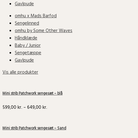
Gavlpude
omhu x Mads Barfod
Sengelinned
omhu by Some Other Waves
Håndklæde
Baby / Junior
Sengetæppe
Gavlpude
Vis alle produkter
Mini strib Patchwork sengesæt – blå
599,00
kr.
–
649,00
kr.
Mini strib Patchwork sengesæt – Sand