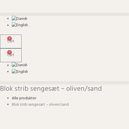
Skip
Blok
to
strib
content
sengesæt
-
oliven/sand
quantity
0
Cart
0
Cart
Blok strib sengesæt – oliven/sand
Alle produkter
Blok strib sengesæt – oliven/sand