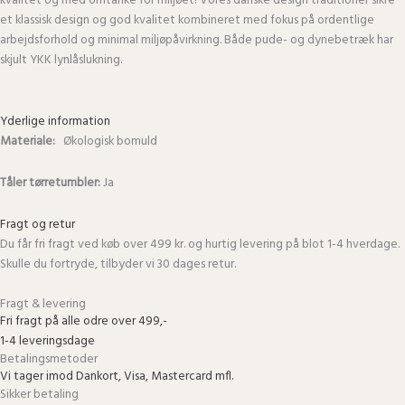
kvalitet og med omtanke for miljøet! Vores danske design traditioner sikre
et klassisk design og god kvalitet kombineret med fokus på ordentlige
arbejdsforhold og minimal miljøpåvirkning. Både pude- og dynebetræk har
skjult YKK lynlåslukning.
Yderlige information
Materiale:
Økologisk bomuld
Tåler tørretumbler:
Ja
Fragt og retur
Du får fri fragt ved køb over 499 kr. og hurtig levering på blot 1-4 hverdage.
Skulle du fortryde, tilbyder vi 30 dages retur.
Fragt & levering
Fri fragt på alle odre over 499,-
1-4 leveringsdage
Betalingsmetoder
Vi tager imod Dankort, Visa, Mastercard mfl.
Sikker betaling