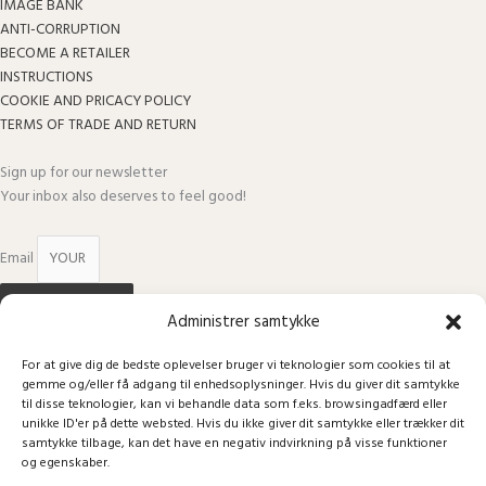
IMAGE BANK
ANTI-CORRUPTION
BECOME A RETAILER
INSTRUCTIONS
COOKIE AND PRICACY POLICY
TERMS OF TRADE AND RETURN
Sign up for our newsletter
Your inbox also deserves to feel good!
Email
Sign up
Administrer samtykke
Facebook
Instagram
© All rights reserved - info@omhu.eu.
For at give dig de bedste oplevelser bruger vi teknologier som cookies til at
Spar 25% på dit næste køb
gemme og/eller få adgang til enhedsoplysninger. Hvis du giver dit samtykke
Når du tilmelder dig vores nyhedsbrev får du samtidig 25% på dit næste
til disse teknologier, kan vi behandle data som f.eks. browsingadfærd eller
unikke ID'er på dette websted. Hvis du ikke giver dit samtykke eller trækker dit
køb. Tilmeld dig i formularen herunder og modtag nyeste trends med omhu.
samtykke tilbage, kan det have en negativ indvirkning på visse funktioner
og egenskaber.