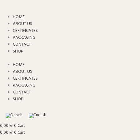
Skip
Frotté
to
/
content
Velour
HOME
Håndklæde
ABOUT US
-
CERTIFICATES
Mørkegrå
PACKAGING
quantity
CONTACT
SHOP
HOME
ABOUT US
CERTIFICATES
PACKAGING
CONTACT
SHOP
0,00
kr.
0
Cart
0,00
kr.
0
Cart