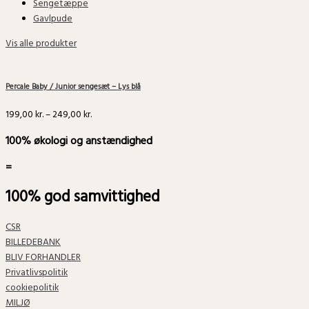
Sengetæppe
Gavlpude
Vis alle produkter
Percale Baby / Junior sengesæt – Lys blå
199,00
kr.
–
249,00
kr.
100% økologi og anstændighed
=
100% god samvittighed
CSR
BILLEDEBANK
BLIV FORHANDLER
Privatlivspolitik
cookiepolitik
MILJØ