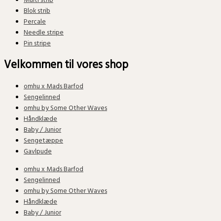
Multi strib
Blok strib
Percale
Needle stripe
Pin stripe
Velkommen til vores shop
omhu x Mads Barfod
Sengelinned
omhu by Some Other Waves
Håndklæde
Baby / Junior
Sengetæppe
Gavlpude
omhu x Mads Barfod
Sengelinned
omhu by Some Other Waves
Håndklæde
Baby / Junior