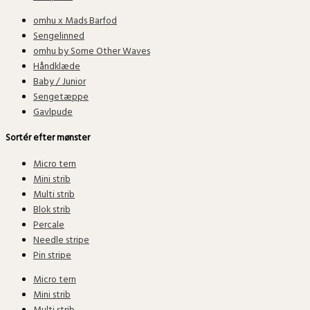
omhu x Mads Barfod
Sengelinned
omhu by Some Other Waves
Håndklæde
Baby / Junior
Sengetæppe
Gavlpude
Sortér efter mønster
Micro tern
Mini strib
Multi strib
Blok strib
Percale
Needle stripe
Pin stripe
Micro tern
Mini strib