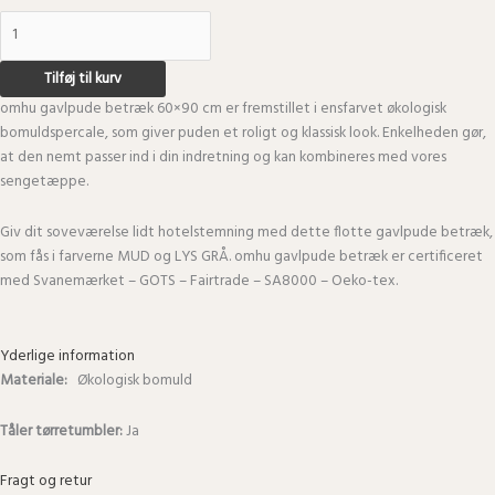
Tilføj til kurv
omhu gavlpude betræk 60×90 cm er fremstillet i ensfarvet økologisk
bomuldspercale, som giver puden et roligt og klassisk look. Enkelheden gør,
at den nemt passer ind i din indretning og kan kombineres med vores
sengetæppe.
Giv dit soveværelse lidt hotelstemning med dette flotte gavlpude betræk,
som fås i farverne MUD og LYS GRÅ. omhu gavlpude betræk er certificeret
med Svanemærket – GOTS – Fairtrade – SA8000 – Oeko-tex.
Yderlige information
Materiale:
Økologisk bomuld
Tåler tørretumbler:
Ja
Fragt og retur