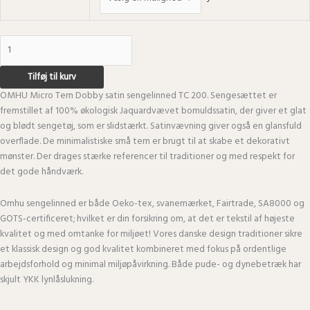
Tilføj til kurv
OMHU Micro Tern Dobby satin sengelinned TC 200. Sengesættet er
fremstillet af 100% økologisk Jaquardvævet bomuldssatin, der giver et glat
og blødt sengetøj, som er slidstærkt. Satinvævning giver også en glansfuld
overflade. De minimalistiske små tern er brugt til at skabe et dekorativt
mønster. Der drages stærke referencer til traditioner og med respekt for
det gode håndværk.
Omhu sengelinned er både Oeko-tex, svanemærket, Fairtrade, SA8000 og
GOTS-certificeret; hvilket er din forsikring om, at det er tekstil af højeste
kvalitet og med omtanke for miljøet! Vores danske design traditioner sikre
et klassisk design og god kvalitet kombineret med fokus på ordentlige
arbejdsforhold og minimal miljøpåvirkning. Både pude- og dynebetræk har
skjult YKK lynlåslukning.