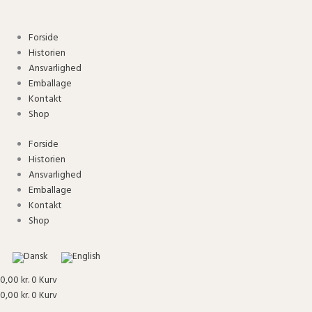
Gå
Micro
til
tern
indholdet
sengesæt
Forside
-
Historien
mud
Ansvarlighed
antal
Emballage
Kontakt
Shop
Forside
Historien
Ansvarlighed
Emballage
Kontakt
Shop
0,00
kr.
0
Kurv
0,00
kr.
0
Kurv