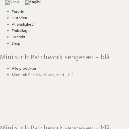
Forside
Historien
Ansvarlighed
Emballage
Kontakt
Shop
Mini strib Patchwork sengesæt – blå
Mini
strib
Patchwork
Alle produkter
sengesæt
Mini strib Patchwork sengesæt – blå
-
blå
antal
Mini strib Patchwork sengesæt – blå