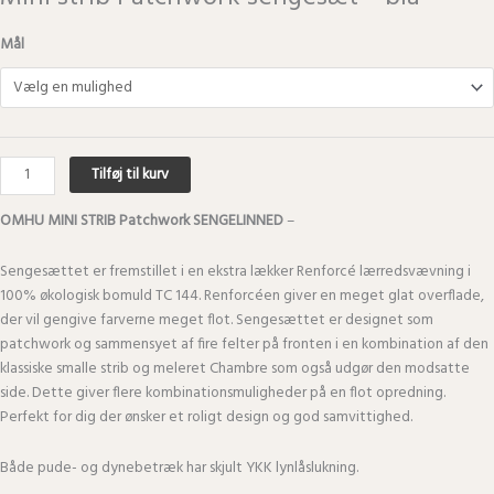
Mål
Tilføj til kurv
OMHU MINI STRIB Patchwork SENGELINNED
–
Sengesættet er fremstillet i en ekstra lækker Renforcé lærredsvævning i
100% økologisk bomuld TC 144. Renforcéen giver en meget glat overflade,
der vil gengive farverne meget flot. Sengesættet er designet som
patchwork og sammensyet af fire felter på fronten i en kombination af den
klassiske smalle strib og meleret Chambre som også udgør den modsatte
side. Dette giver flere kombinationsmuligheder på en flot opredning.
Perfekt for dig der ønsker et roligt design og god samvittighed.
Både pude- og dynebetræk har skjult YKK lynlåslukning.