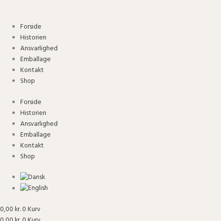
Gå
Sengetæppe
til
-
indholdet
Mud
Forside
antal
Historien
Ansvarlighed
Emballage
Kontakt
Shop
Forside
Historien
Ansvarlighed
Emballage
Kontakt
Shop
0,00
kr.
0
Kurv
0,00
kr.
0
Kurv