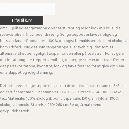
Tilføj til kurv
omhu Quilted-sengetæppe giver et stilrent og roligt look af luksus i dit
soveværelse, når du reder din seng. Sengetæppet er lavet i rolige og
klassiske farver. Produceret i 100% økologisk bomuldspercale med økologisk
bomuldsfyld. Brug det som sengetæppe eller svøb dig i det som et
alternativ til et behageligt tæppe i sofaen eller på tearassen. For at gøre
det let at bruge er tæppet vendbart, og begge sider er identiske. Det er
det perfekte tæppe, hvor stof, look og farve forenes for at give dit hjem
en afslappet og rolig stemning.
Det ensfarvet sengetæppe er quiltet i dekorative firkanter som er 5×5 cm
og certificeret med Svanemærket – GOTS – Fairtrade – SA8000 – Oeko-
tex. Materiale: 100% økologisk bomuldspercale. 150 gram fyld af 100%
økologisk bomuld. Størrelse: 260×260 cm. Se også matchende
gavlpudebetræk.